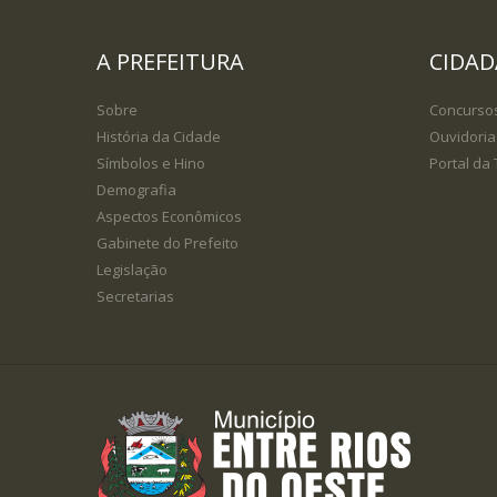
A PREFEITURA
CIDA
Sobre
Concurso
História da Cidade
Ouvidoria
Símbolos e Hino
Portal da
Demografia
Aspectos Econômicos
Gabinete do Prefeito
Legislação
Secretarias