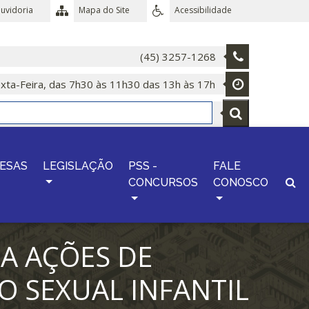
uvidoria
Mapa do Site
Acessibilidade
(45) 3257-1268
xta-Feira, das 7h30 às 11h30 das 13h às 17h
ESAS
LEGISLAÇÃO
PSS -
FALE
CONCURSOS
CONOSCO
A AÇÕES DE
O SEXUAL INFANTIL