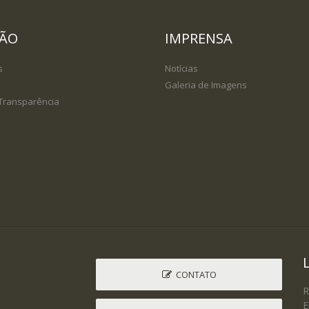
DÃO
IMPRENSA
s
Notícias
Galeria de Imagens
 Transparência
CONTATO
R
E