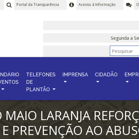
Portal da Transparência
Acesso à Informação
O
Segunda a Se
NDÁRIO
TELEFONES
IMPRENSA
CIDADÃO
EMPR
VENTOS
DE
PLANTÃO
MAIO LARANJA REFORÇ
E PREVENÇÃO AO ABUS